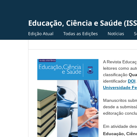
Educação, Ciência e Saúde (IS
Edição Atual
Todas as Edições
Notícias
S
A Revista Educaç
leitores como aut
classificação
Qua
identificador
DOI
Universidade F
Manuscritos subm
desde a submissã
editoração conclu
Em atividade des
Educação, Ciênc