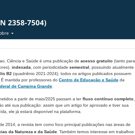
SN 2358-7504)
obre
ao, Ciência e Saúde
é uma publicação de
acesso gratuito
(tanto para
ores),
indexada
, com periodicidade
semestral
, possuindo atualmente
lis B2
(quadriênio 2021-2024); todos os artigos publicados possuem
. É mantida por professores do
Centro de Educação e Saúde
da
ederal de Campina Grande
.
etidos a partir de maio/2025 passam a ter
fluxo contínuo completo
,
o até sua publicação: assim que um artigo for aprovado e tiver sua
ída, ele já estará disponível na plataforma.
de 2014, a revista tem como foco principal publicações nas áreas de
ias da Natureza e da Saúde
. Também temos interesse em trabalhos