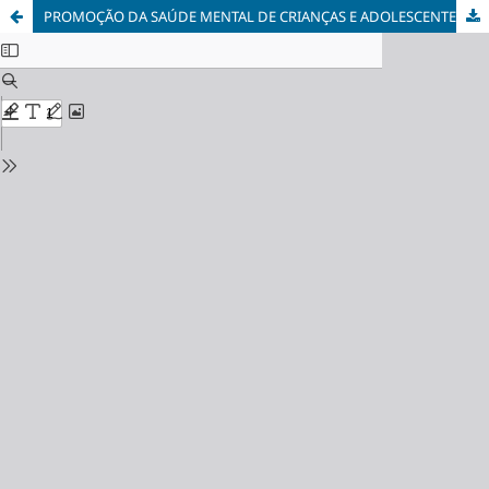
PROMOÇÃO DA SAÚDE MENTAL DE CRIANÇAS E ADOLESCENTES NAS ESCOLAS: PERCEPÇÕES DA EQUIPE MULTIPROFISSIONAL