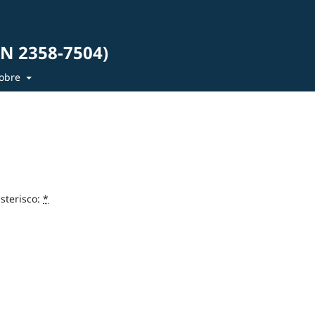
SN 2358-7504)
obre
sterisco:
*