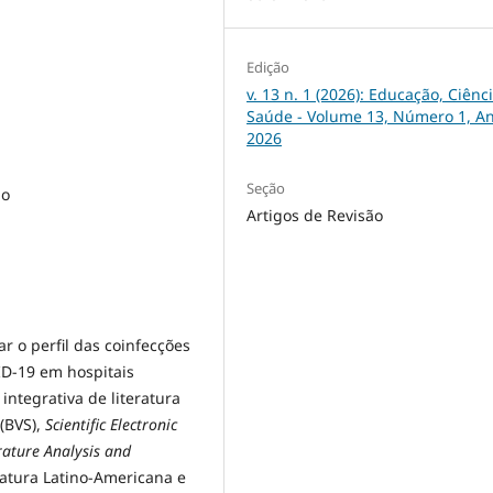
Edição
v. 13 n. 1 (2026): Educação, Ciênc
Saúde - Volume 13, Número 1, A
2026
Seção
ão
Artigos de Revisão
r o perfil das coinfecções
D-19 em hospitais
 integrativa de literatura
(BVS),
Scientific Electronic
rature Analysis and
atura Latino-Americana e