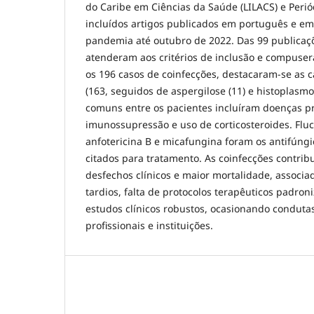
do Caribe em Ciências da Saúde (LILACS) e Peri
incluídos artigos publicados em português e em 
pandemia até outubro de 2022. Das 99 publicaçõ
atenderam aos critérios de inclusão e compusera
os 196 casos de coinfecções, destacaram-se as 
(163, seguidos de aspergilose (11) e histoplasmos
comuns entre os pacientes incluíram doenças pr
imunossupressão e uso de corticosteroides. Fluc
anfotericina B e micafungina foram os antifúng
citados para tratamento. As coinfecções contrib
desfechos clínicos e maior mortalidade, associa
tardios, falta de protocolos terapêuticos padron
estudos clínicos robustos, ocasionando conduta
profissionais e instituições.