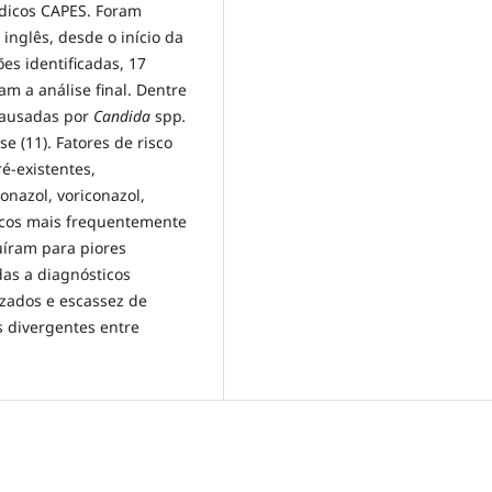
ódicos CAPES. Foram
inglês, desde o início da
es identificadas, 17
m a análise final. Dentre
causadas por
Candida
spp
.
e (11). Fatores de risco
é-existentes,
onazol, voriconazol,
icos mais frequentemente
uíram para piores
das a diagnósticos
izados e escassez de
s divergentes entre