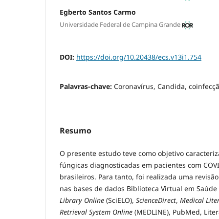
Egberto Santos Carmo
Universidade Federal de Campina Grande
DOI:
https://doi.org/10.20438/ecs.v13i1.754
Palavras-chave:
Coronavírus, Candida, coinfecç
Resumo
O presente estudo teve como objetivo caracteriza
fúngicas diagnosticadas em pacientes com COVI
brasileiros. Para tanto, foi realizada uma revisão
nas bases de dados Biblioteca Virtual em Saúde 
Library Online
(SciELO),
ScienceDirect
,
Medical Lite
Retrieval System Online
(MEDLINE), PubMed, Liter