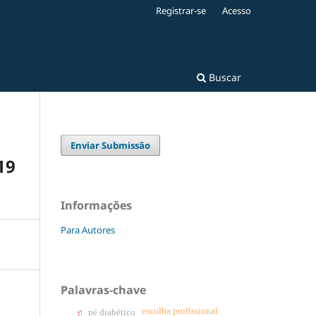
Registrar-se
Acesso
Buscar
Enviar Submissão
19
Informações
Para Autores
Palavras-chave
escolha profissional
pé diabético