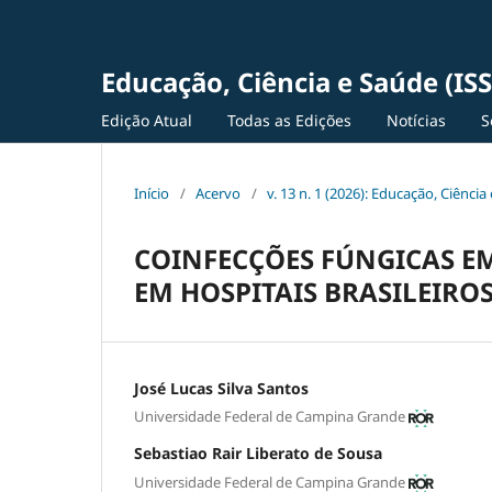
Educação, Ciência e Saúde (IS
Edição Atual
Todas as Edições
Notícias
S
Início
/
Acervo
/
v. 13 n. 1 (2026): Educação, Ciênc
COINFECÇÕES FÚNGICAS E
EM HOSPITAIS BRASILEIRO
José Lucas Silva Santos
Universidade Federal de Campina Grande
Sebastiao Rair Liberato de Sousa
Universidade Federal de Campina Grande