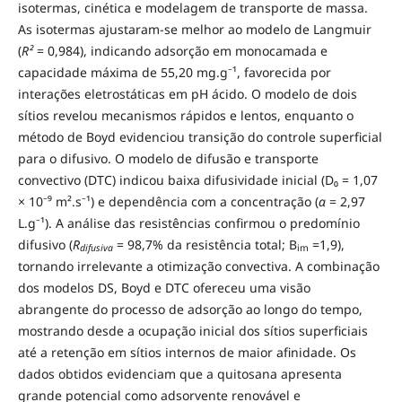
isotermas, cinética e modelagem de transporte de massa.
As isotermas ajustaram-se melhor ao modelo de Langmuir
(
R²
= 0,984), indicando adsorção em monocamada e
capacidade máxima de 55,20 mg.g⁻¹, favorecida por
interações eletrostáticas em pH ácido. O modelo de dois
sítios revelou mecanismos rápidos e lentos, enquanto o
método de Boyd evidenciou transição do controle superficial
para o difusivo. O modelo de difusão e transporte
convectivo (DTC) indicou baixa difusividade inicial (D₀ = 1,07
× 10⁻⁹ m².s⁻¹) e dependência com a concentração (
α
= 2,97
L.g⁻¹). A análise das resistências confirmou o predomínio
difusivo (
R
= 98,7% da resistência total; B
=1,9),
difusiva
im
tornando irrelevante a otimização convectiva. A combinação
dos modelos DS, Boyd e DTC ofereceu uma visão
abrangente do processo de adsorção ao longo do tempo,
mostrando desde a ocupação inicial dos sítios superficiais
até a retenção em sítios internos de maior afinidade. Os
dados obtidos evidenciam que a quitosana apresenta
grande potencial como adsorvente renovável e