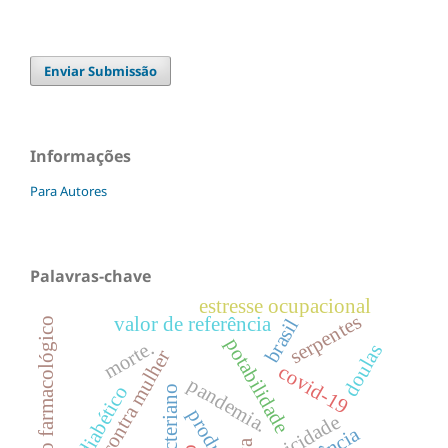
Enviar Submissão
Informações
Para Autores
Palavras-chave
estresse ocupacional
serpentes
valor de referência
brasil
tratamento farmacológico
potabilidade
morte.
doulas
violência contra mulher
covid-19
pandemia.
pé diabético
antibacteriano
toxicidade