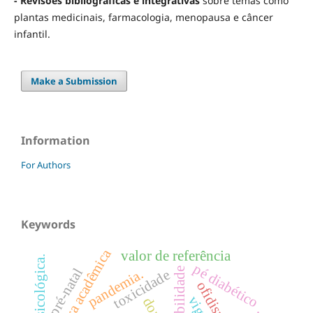
- Revisões bibliográficas e integrativas
sobre temas como
plantas medicinais, farmacologia, menopausa e câncer
infantil.
Make a Submission
Information
For Authors
Keywords
carreira acadêmica
valor de referência
pé diabético
pré-natal
potabilidade
pandemia.
toxicidade
ofidismo