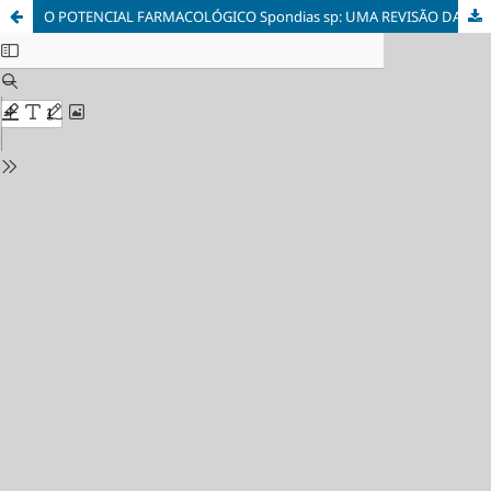
O POTENCIAL FARMACOLÓGICO Spondias sp: UMA REVISÃO DA LITERATURA