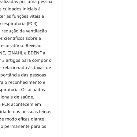
realizadas por uma pessoa
e cuidados iniciais à
er as funções vitais e
respiratória (PCR)
e redução da ventilação
s científicos sobre a
espiratória. Revisão
INE, CINAHL e BDENF a
o 13 artigos para compor o
 relacionado às taxas de
mportância das pessoas
ra o reconhecimento e
piratória. Os achados
ionais de saúde.
de PCR acontecem em
sidade das pessoas leigas
de modo eficaz diante
ção permanente para os