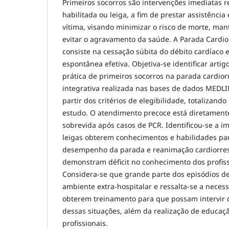
Primeiros socorros são intervenções imediatas 
habilitada ou leiga, a fim de prestar assistência 
vítima, visando minimizar o risco de morte, mant
evitar o agravamento da saúde. A Parada Cardior
consiste na cessação súbita do débito cardíaco 
espontânea efetiva. Objetiva-se identificar artigo
prática de primeiros socorros na parada cardiorr
integrativa realizada nas bases de dados MEDL
partir dos critérios de elegibilidade, totalizand
estudo. O atendimento precoce está diretamente
sobrevida após casos de PCR. Identificou-se a i
leigas obterem conhecimentos e habilidades pa
desempenho da parada e reanimação cardiorres
demonstram déficit no conhecimento dos profiss
Considera-se que grande parte dos episódios 
ambiente extra-hospitalar e ressalta-se a neces
obterem treinamento para que possam intervir 
dessas situações, além da realização de educa
profissionais.