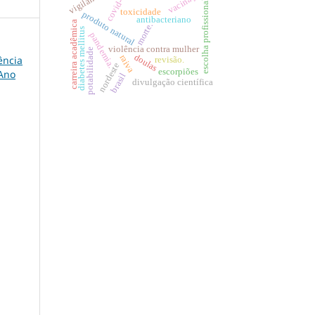
vacinação
vigilância
covid-19
escolha profissional
toxicidade
produto natural
antibacteriano
carreira acadêmica
morte.
diabetes mellitus
pandemia.
violência contra mulher
potabilidade
doulas
raiva
ência
revisão.
nordeste
escorpiões
 Ano
brasil
divulgação científica