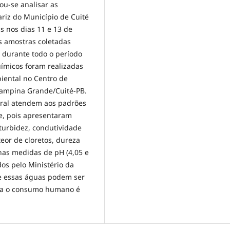
ou-se analisar as
riz do Município de Cuité
s nos dias 11 e 13 de
As amostras coletadas
 durante todo o período
uímicos foram realizadas
iental no Centro de
Campina Grande/Cuité-PB.
eral atendem aos padrões
de, pois apresentaram
turbidez, condutividade
 teor de cloretos, dureza
 nas medidas de pH (4,05 e
os pelo Ministério da
ue essas águas podem ser
para o consumo humano é