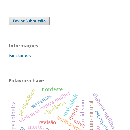
Enviar Submissão
Informações
Para Autores
Palavras-chave
nordeste
pé diabético
violência contra mulher
diabetes mellitus
toxicidade
serpentes
vigilância
angústia psicológica.
ofidismo
produto natural
doulas
escorpiões
antibacteriano
raiva
revisão.
morte.