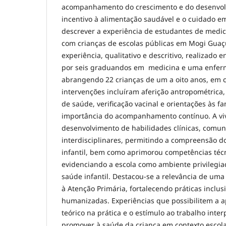
acompanhamento do crescimento e do desenvolvi
incentivo à alimentação saudável e o cuidado e
descrever a experiência de estudantes de medi
com crianças de escolas públicas em Mogi Guaçu
experiência, qualitativo e descritivo, realizado e
por seis graduandos em medicina e uma enferm
abrangendo 22 crianças de um a oito anos, em c
intervenções incluíram aferição antropométrica,
de saúde, verificação vacinal e orientações às fa
importância do acompanhamento contínuo. A viv
desenvolvimento de habilidades clínicas, comuni
interdisciplinares, permitindo a compreensão d
infantil, bem como aprimorou competências técn
evidenciando a escola como ambiente privilegi
saúde infantil. Destacou-se a relevância de um
à Atenção Primária, fortalecendo práticas inclus
humanizadas. Experiências que possibilitem a 
teórico na prática e o estímulo ao trabalho inte
promover à saúde da criança em contexto escolar,