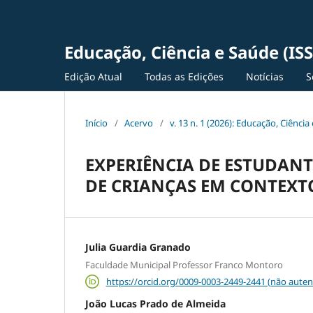
Educação, Ciência e Saúde (IS
Edição Atual
Todas as Edições
Notícias
S
Início
/
Acervo
/
v. 13 n. 1 (2026): Educação, Ciênc
EXPERIÊNCIA DE ESTUDANT
DE CRIANÇAS EM CONTEXT
Julia Guardia Granado
Faculdade Municipal Professor Franco Montoro
https://orcid.org/0009-0003-2449-2441 (não auten
João Lucas Prado de Almeida