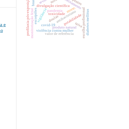
revisão.
serpentes
profilaxia pós-exposição
treinamento
brasil
divulgação científica
morte.
escolha profissional
vigilância
escorpiões
monitorização fetal
pandemia.
diabetes mellitus
antibacteriano
toxicidade
potabilidade
doulas
raiva
ia e
covid-19
produto natural
no
violência contra mulher
valor de referência