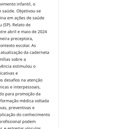
mento infantil, o
m saúde. Objetivou-se
cina em ações de saúde
 (SP). Relato de
ntre abril e maio de 2024
eira preceptora,
ontexto escolar. As
 atualização da caderneta
mílias sobre a
ência estimulou o
cativas e
os desafios na atenção
icas e interpessoais,
ado para promoção da
a formação médica voltada
ivas, preventivas e
aplicação do conhecimento
rprofissional podem
 e estreitar vínculos