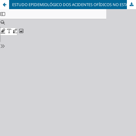
ESTUDO EPIDEMIOLÓGICO DOS ACIDENTES OFÍDICOS NO ESTADO DA PARAÍBA, NORDESTE DO BRASIL, DE 2010 A 2024