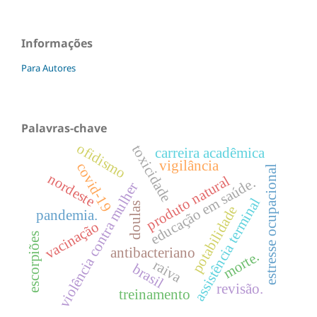
Informações
Para Autores
Palavras-chave
ofidismo
toxicidade
carreira acadêmica
vigilância
covid-19
estresse ocupacional
nordeste
produto natural
educação em saúde.
violência contra mulher
assistência terminal
doulas
potabilidade
pandemia.
vacinação
escorpiões
antibacteriano
morte.
raiva
brasil
revisão.
treinamento