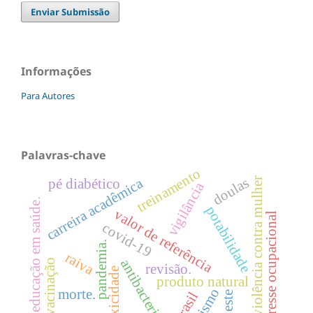
Enviar Submissão
Informações
Para Autores
Palavras-chave
treinamento
doulas
carreira acadêmica
violência contra mulher
pé diabético
vigilância
educação em saúde.
potabilidade
valor de referência
estresse ocupacional
covid-19
pandemia.
raiva
antibacteriano
vacinação
revisão.
toxicidade
produto natural
ofidismo
morte.
brasil