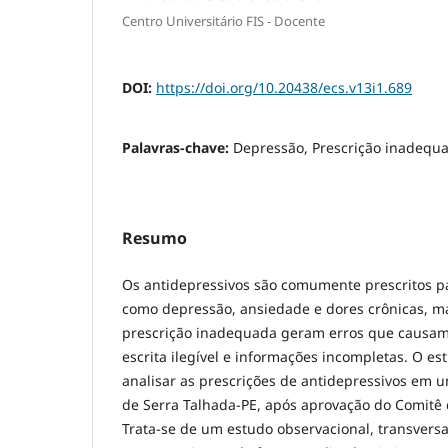
Centro Universitário FIS - Docente
DOI:
https://doi.org/10.20438/ecs.v13i1.689
Palavras-chave:
Depressão, Prescrição inadequa
Resumo
Os antidepressivos são comumente prescritos pa
como depressão, ansiedade e dores crônicas, m
prescrição inadequada geram erros que causam
escrita ilegível e informações incompletas. O es
analisar as prescrições de antidepressivos em 
de Serra Talhada-PE, após aprovação do Comitê 
Trata-se de um estudo observacional, transversal