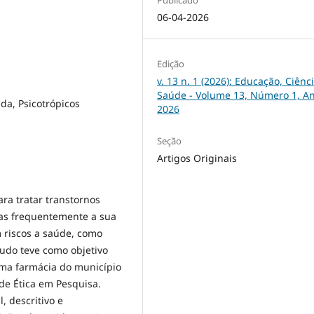
06-04-2026
Edição
v. 13 n. 1 (2026): Educação, Ciênc
Saúde - Volume 13, Número 1, A
da, Psicotrópicos
2026
Seção
Artigos Originais
ra tratar transtornos
as frequentemente a sua
 riscos a saúde, como
tudo teve como objetivo
uma farmácia do município
de Ética em Pesquisa.
, descritivo e