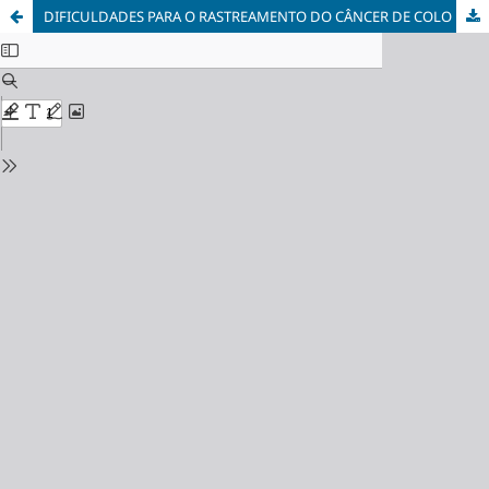
DIFICULDADES PARA O RASTREAMENTO DO CÂNCER DE COLO DE ÚTERO NA ATENÇÃO PRIMÁRIA À SAÚDE